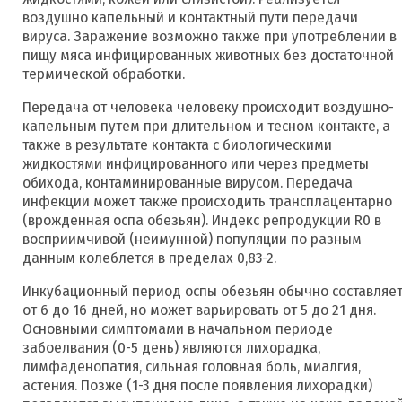
воздушно капельный и контактный пути передачи
вируса. Заражение возможно также при употреблении в
пищу мяса инфицированных животных без достаточной
термической обработки.
Передача от человека человеку происходит воздушно-
капельным путем при длительном и тесном контакте, а
также в результате контакта с биологическими
жидкостями инфицированного или через предметы
обихода, контаминированные вирусом. Передача
инфекции может также происходить трансплацентарно
(врожденная оспа обезьян). Индекс репродукции R0 в
восприимчивой (неимунной) популяции по разным
данным колеблется в пределах 0,83-2.
Инкубационный период оспы обезьян обычно составляе
от 6 до 16 дней, но может варьировать от 5 до 21 дня.
Основными симптомами в начальном периоде
забоелвания (0-5 день) являются лихорадка,
лимфаденопатия, сильная головная боль, миалгия,
астения. Позже (1-3 дня после появления лихорадки)