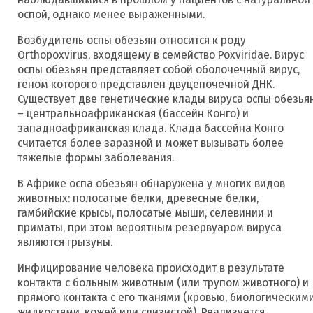
оспой, однако менее выраженными.
Возбудитель оспы обезьян относится к роду
Orthopoxvirus, входящему в семейство Poxviridae. Вирус
оспы обезьян представляет собой оболочечный вирус,
геном которого представлен двуцепочечной ДНК.
Существует две генетические клады вируса оспы обезья
– центральноафриканская (бассейн Конго) и
западноафриканская клада. Клада бассейна Конго
считается более заразной и может вызывать более
тяжелые формы заболевания.
В Африке оспа обезьян обнаружена у многих видов
животных: полосатые белки, древесные белки,
гамбийские крысы, полосатые мыши, селевинии и
приматы, при этом вероятным резервуаром вируса
являются грызуны.
Инфицирование человека происходит в результате
контакта с больным животным (или трупом животного) и
прямого контакта с его тканями (кровью, биологическим
жидкостями, кожей или слизистой). Реализуется