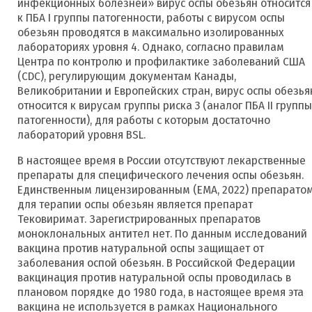
инфекционных болезней» вирус оспы обезьян относится
к ПБА I группы патогенности, работы с вирусом оспы
обезьян проводятся в максимально изолированных
лабораториях уровня 4. Однако, согласно правилам
Центра по контролю и профилактике заболеваний США
(CDC), регулирующим документам Канады,
Великобритании и Европейских стран, вирус оспы обезья
относится к вирусам группы риска 3 (аналог ПБА II группы
патогенности), для работы с которым достаточно
лабораторий уровня BSL.
В настоящее время в России отсутствуют лекарственные
препараты для специфического лечения оспы обезьян.
Единственным лицензированным (ЕМА, 2022) препарато
для терапии оспы обезьян является препарат
Тековиримат. Зарегистрированных препаратов
моноклональных антител нет. По данным исследований
вакцина против натуральной оспы защищает от
заболевания оспой обезьян. В Российской Федерации
вакцинация против натуральной оспы проводилась в
плановом порядке до 1980 года, в настоящее время эта
вакцина не используется в рамках Национального